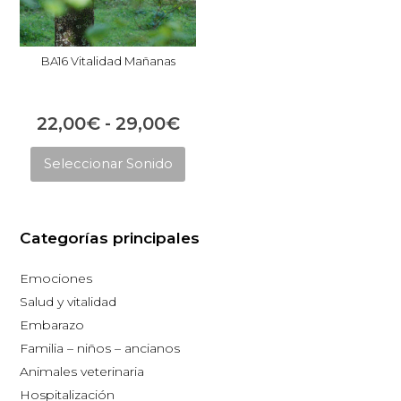
BA16 Vitalidad Mañanas
Rango
22,00
€
-
29,00
€
Este
de
Seleccionar Sonido
producto
precios:
tiene
desde
múltiples
22,00€
Categorías principales
variantes.
hasta
Las
Emociones
opciones
29,00€
Salud y vitalidad
se
Embarazo
pueden
Familia – niños – ancianos
elegir
Animales veterinaria
en
Hospitalización