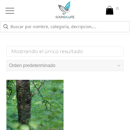
0
Open
Mobile
Menu
16
Mostrando el único resultado