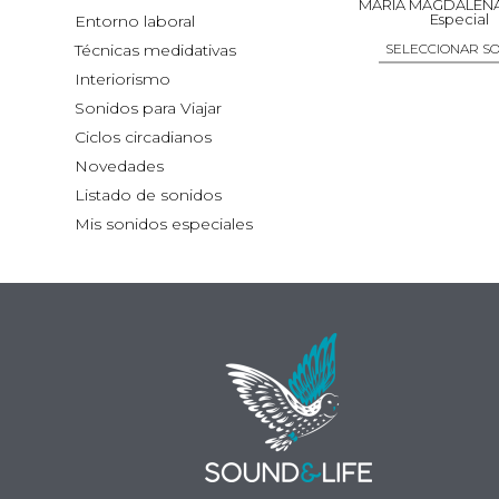
MARÍA MAGDALENA
Especial
Entorno laboral
Técnicas medidativas
SELECCIONAR S
Interiorismo
Este
Sonidos para Viajar
pro
Ciclos circadianos
tien
Novedades
múlt
Listado de sonidos
vari
Mis sonidos especiales
Las
opc
se
pue
eleg
en
la
pág
de