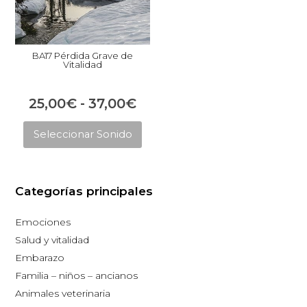
BA17 Pérdida Grave de
Vitalidad
Rango
25,00
€
-
37,00
€
Este
de
Seleccionar Sonido
producto
precios:
tiene
desde
múltiples
25,00€
Categorías principales
variantes.
hasta
Las
Emociones
opciones
37,00€
Salud y vitalidad
se
Embarazo
pueden
Familia – niños – ancianos
elegir
Animales veterinaria
en