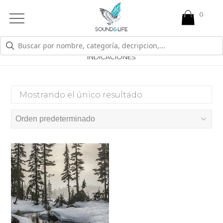
0
Open
Mobile
Menu
ENVIO POSTAL / PENDRIVE / FORMATO WAV + MP3 +
INDICACIONES
Mostrando el único resultado