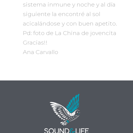
sistema inmune y noche y al día
siguiente la encontré al sol
acicalándose y con buen apetito.
Pd: foto de La China de jovencita
Gracias!!
Ana Carvallo