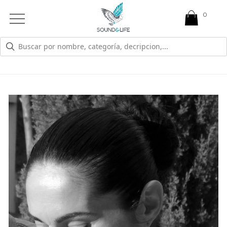
0
Open
Mobile
Menu
JUDIT IBARROLA MORENO
Odontología y Yoga restaurativo