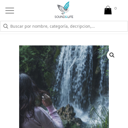
0
Open
Mobile
Menu
TIENDA