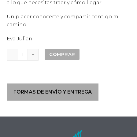
a lo que necesitas traer y cómo llegar.
Un placer conocerte y compartir contigo mi
camino
Eva Julian
AGUA,
COMPRAR
SONIDO
E
INTELIGENCIAS
DÉVICAS
FORMAS DE ENVÍO Y ENTREGA
(AGOSTO)
-
Pago
previo
cantidad