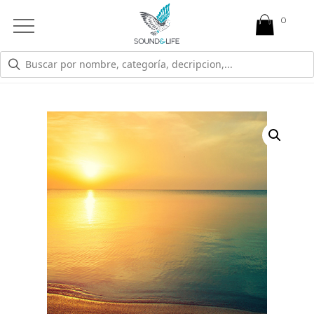
0
Open
Mobile
Menu
TIENDA