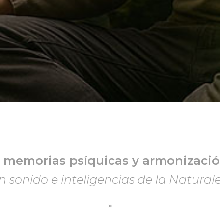
e memorias psíquicas y armonizació
n sonido e inteligencias de la Natural
*