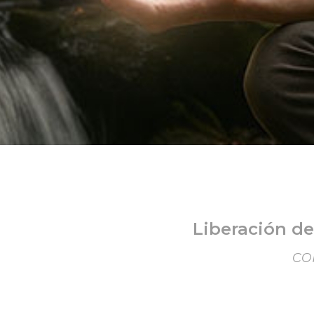
Liberación d
co