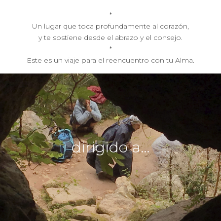
*
Un lugar que toca profundamente al corazón,
y te sostiene desde el abrazo y el consejo.
*
Este es un viaje para el reencuentro con tu Alma.
dirigido a…