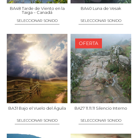
elegir
elegir
BA48 Tarde de Viento en la
BA40 Luna de Vesak
Taiga – Canadá
en
en
SELECCIONAR SONIDO
SELECCIONAR SONIDO
la
la
página
página
Este
Este
de
de
producto
producto
OFERTA
producto
producto
tiene
tiene
múltiples
múltiples
variantes.
variantes.
Las
Las
opciones
opciones
se
se
pueden
pueden
elegir
elegir
BA31 Bajo el Vuelo del Águila
BA27 11.11.11 Silencio Interno
en
en
SELECCIONAR SONIDO
SELECCIONAR SONIDO
la
la
página
página
Este
Este