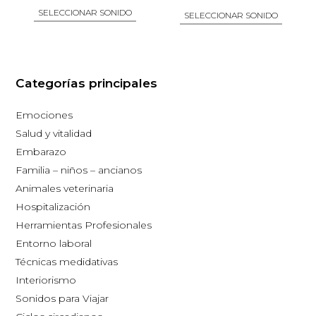
SELECCIONAR SONIDO
SELECCIONAR SONIDO
la
la
página
página
Este
Este
de
de
producto
producto
producto
producto
tiene
Categorías principales
tiene
múltiples
múltiples
Emociones
variantes.
variantes.
Salud y vitalidad
Las
Las
Embarazo
opciones
opciones
Familia – niños – ancianos
se
se
Animales veterinaria
pueden
pueden
Hospitalización
elegir
elegir
Herramientas Profesionales
en
en
Entorno laboral
la
la
Técnicas medidativas
página
página
Interiorismo
de
de
Sonidos para Viajar
producto
producto